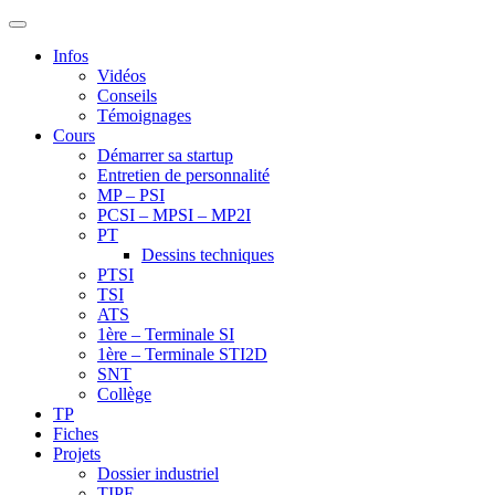
Infos
Vidéos
Conseils
Témoignages
Cours
Démarrer sa startup
Entretien de personnalité
MP – PSI
PCSI – MPSI – MP2I
PT
Dessins techniques
PTSI
TSI
ATS
1ère – Terminale SI
1ère – Terminale STI2D
SNT
Collège
TP
Fiches
Projets
Dossier industriel
TIPE