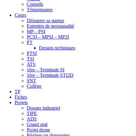
Conseils
Témoignages
Cours
Démarrer sa startup
Entretien de personnalité
MP – PSI
PCSI – MPSI – MP2I
PT
Dessins techniques
PTSI
TSI
ATS
1ère – Terminale SI
1ère – Terminale STI2D
SNT
Collège
TP
Fiches
Projets
Dossier industriel
TIPE
ADS
Grand oral
Projet drone
Réaliser un diaporama