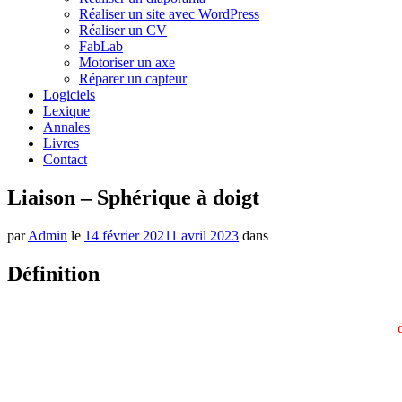
Réaliser un site avec WordPress
Réaliser un CV
FabLab
Motoriser un axe
Réparer un capteur
Logiciels
Lexique
Annales
Livres
Contact
Liaison – Sphérique à doigt
par
Admin
le
14 février 2021
1 avril 2023
dans
Définition