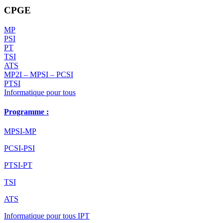
CPGE
MP
PSI
PT
TSI
ATS
MP2I – MPSI – PCSI
PTSI
Informatique pour tous
Programme :
MPSI-MP
PCSI-PSI
PTSI-PT
TSI
ATS
Informatique pour tous IPT