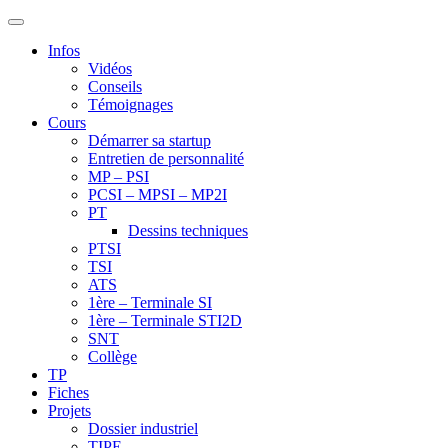
Infos
Vidéos
Conseils
Témoignages
Cours
Démarrer sa startup
Entretien de personnalité
MP – PSI
PCSI – MPSI – MP2I
PT
Dessins techniques
PTSI
TSI
ATS
1ère – Terminale SI
1ère – Terminale STI2D
SNT
Collège
TP
Fiches
Projets
Dossier industriel
TIPE