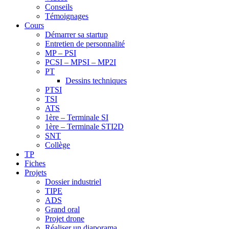
Conseils
Témoignages
Cours
Démarrer sa startup
Entretien de personnalité
MP – PSI
PCSI – MPSI – MP2I
PT
Dessins techniques
PTSI
TSI
ATS
1ère – Terminale SI
1ère – Terminale STI2D
SNT
Collège
TP
Fiches
Projets
Dossier industriel
TIPE
ADS
Grand oral
Projet drone
Réaliser un diaporama