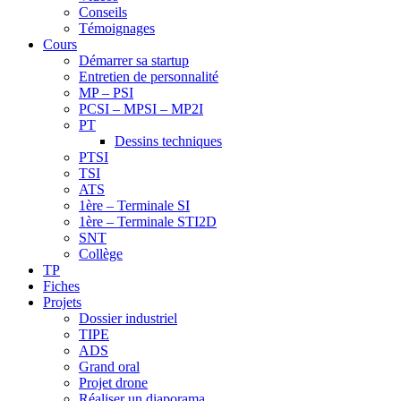
Conseils
Témoignages
Cours
Démarrer sa startup
Entretien de personnalité
MP – PSI
PCSI – MPSI – MP2I
PT
Dessins techniques
PTSI
TSI
ATS
1ère – Terminale SI
1ère – Terminale STI2D
SNT
Collège
TP
Fiches
Projets
Dossier industriel
TIPE
ADS
Grand oral
Projet drone
Réaliser un diaporama