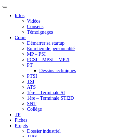
Infos
Vidéos
Conseils
Témoignages
Cours
Démarrer sa startup
Entretien de personnalité
MP – PSI
PCSI – MPSI – MP2I
PT
Dessins techniques
PTSI
TSI
ATS
1ère – Terminale SI
1ère – Terminale STI2D
SNT
Collège
TP
Fiches
Projets
Dossier industriel
TIPE