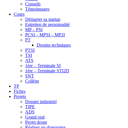
Conseils
Témoignages
Cours
Démarrer sa startup
Entretien de personnalité
MP – PSI
PCSI – MPSI – MP2I
PT
Dessins techniques
PTSI
TSI
ATS
1ère – Terminale SI
1ère – Terminale STI2D
SNT
Collège
TP
Fiches
Projets
Dossier industriel
TIPE
ADS
Grand oral
Projet drone
Réaliser un diaporama