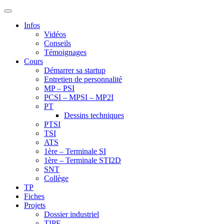
Infos
Vidéos
Conseils
Témoignages
Cours
Démarrer sa startup
Entretien de personnalité
MP – PSI
PCSI – MPSI – MP2I
PT
Dessins techniques
PTSI
TSI
ATS
1ère – Terminale SI
1ère – Terminale STI2D
SNT
Collège
TP
Fiches
Projets
Dossier industriel
TIPE