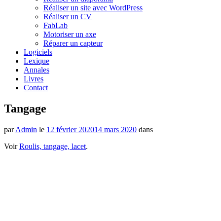
Réaliser un site avec WordPress
Réaliser un CV
FabLab
Motoriser un axe
Réparer un capteur
Logiciels
Lexique
Annales
Livres
Contact
Tangage
par
Admin
le
12 février 2020
14 mars 2020
dans
Voir
Roulis, tangage, lacet
.