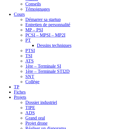
Conseils
Témoignages
Cours
Démarrer sa startup
Entretien de personnalité
MP – PSI
PCSI – MPSI – MP2I
PT
Dessins techniques
PTSI
TSI
ATS
1ère – Terminale SI
1ère – Terminale STI2D
SNT
Collège
TP
Fiches
Projets
Dossier industriel
TIPE
ADS
Grand oral
Projet drone
Réaliser un diaporama