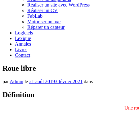
Réaliser un site avec WordPress
Réaliser un CV
FabLab
Motoriser un axe
Réparer un capteur
Logiciels
Lexique
Annales
Livres
Contact
Roue libre
par
Admin
le
21 août 2019
3 février 2021
dans
Définition
Une rou