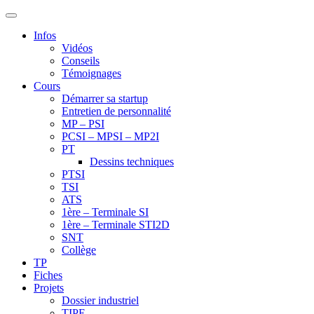
Infos
Vidéos
Conseils
Témoignages
Cours
Démarrer sa startup
Entretien de personnalité
MP – PSI
PCSI – MPSI – MP2I
PT
Dessins techniques
PTSI
TSI
ATS
1ère – Terminale SI
1ère – Terminale STI2D
SNT
Collège
TP
Fiches
Projets
Dossier industriel
TIPE