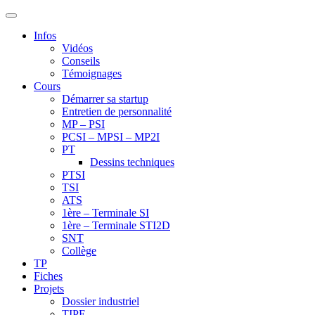
Infos
Vidéos
Conseils
Témoignages
Cours
Démarrer sa startup
Entretien de personnalité
MP – PSI
PCSI – MPSI – MP2I
PT
Dessins techniques
PTSI
TSI
ATS
1ère – Terminale SI
1ère – Terminale STI2D
SNT
Collège
TP
Fiches
Projets
Dossier industriel
TIPE