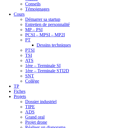
Conseils
Témoignages
Cours
Démarrer sa startup
Entretien de personnalité
MP – PSI
PCSI – MPSI – MP2I
PT
Dessins techniques
PTSI
TSI
ATS
1ère – Terminale SI
1ère – Terminale STI2D
SNT
Collège
TP
Fiches
Projets
Dossier industriel
TIPE
ADS
Grand oral
Projet drone
Réaliser un diaporama