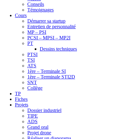
Conseils
Témoignages
Cours
Démarrer sa startup
Entretien de personnalité
MP – PSI
PCSI – MPSI – MP2I
PT
Dessins techniques
PTSI
TSI
ATS
1ère – Terminale SI
1ère – Terminale STI2D
SNT
Collège
TP
Fiches
Projets
Dossier industriel
TIPE
ADS
Grand oral
Projet drone
Réaliser un diaporama