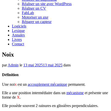
Réaliser un site avec WordPress
Réaliser un CV
FabLab
Motoriser un axe
Réparer un capteur
Logiciels
Lexique
Annales
Livres
Contact
Noix
par
Admin
le
13 mai 2025
13 mai 2025
dans
Définition
Une noi
x
est un
accouplement mécanique
permanent.
Elle a une position intermédiaire dans un
mécanisme
et présente une
forme de
X
.
Elle possède souvent 2 rainures en glissières perpendiculaires.