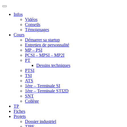
Infos
Vidéos
Conseils
Témoignages
Cours
Démarrer sa startup
Entretien de personnalité
MP – PSI
PCSI – MPSI – MP2I
PT
Dessins techniques
PTSI
TSI
ATS
1ère – Terminale SI
1ère – Terminale STI2D
SNT
Collège
TP
Fiches
Projets
Dossier industriel
TIPE