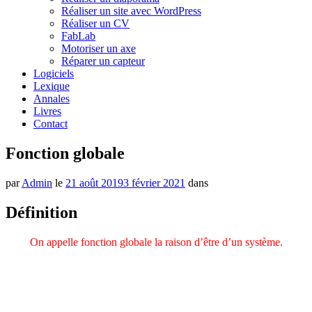
Réaliser un site avec WordPress
Réaliser un CV
FabLab
Motoriser un axe
Réparer un capteur
Logiciels
Lexique
Annales
Livres
Contact
Fonction globale
par
Admin
le
21 août 2019
3 février 2021
dans
Définition
On appelle fonction globale la raison d’être d’un système.