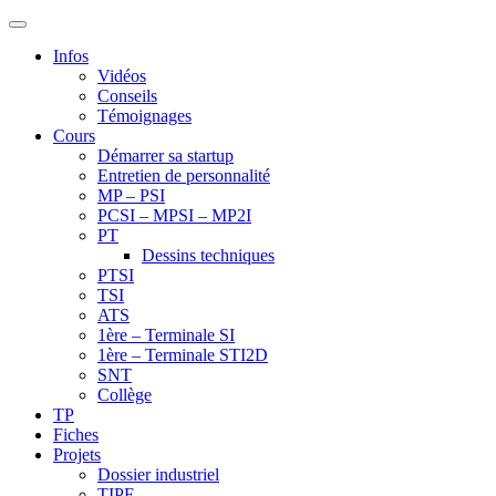
Infos
Vidéos
Conseils
Témoignages
Cours
Démarrer sa startup
Entretien de personnalité
MP – PSI
PCSI – MPSI – MP2I
PT
Dessins techniques
PTSI
TSI
ATS
1ère – Terminale SI
1ère – Terminale STI2D
SNT
Collège
TP
Fiches
Projets
Dossier industriel
TIPE