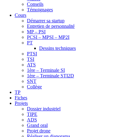
Conseils
Témoignages
Cours
Démarrer sa startup
Entretien de personnalité
MP – PSI
PCSI – MPSI – MP2I
PT
Dessins techniques
PTSI
TSI
ATS
1ère – Terminale SI
1ère – Terminale STI2D
SNT
Collège
TP
Fiches
Projets
Dossier industriel
TIPE
ADS
Grand oral
Projet drone
Réaliser un diaporama