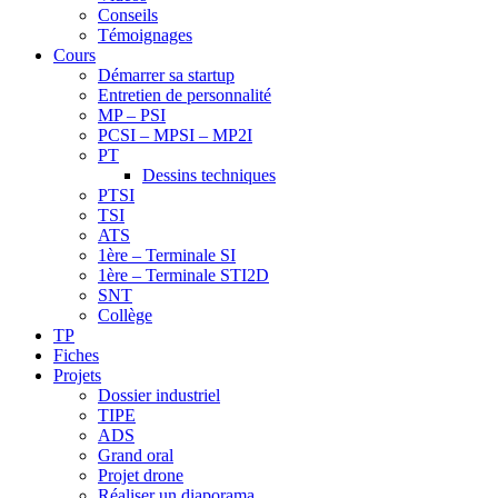
Conseils
Témoignages
Cours
Démarrer sa startup
Entretien de personnalité
MP – PSI
PCSI – MPSI – MP2I
PT
Dessins techniques
PTSI
TSI
ATS
1ère – Terminale SI
1ère – Terminale STI2D
SNT
Collège
TP
Fiches
Projets
Dossier industriel
TIPE
ADS
Grand oral
Projet drone
Réaliser un diaporama