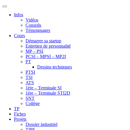
Infos
Vidéos
Conseils
Témoignages
Cours
Démarrer sa startup
Entretien de personnalité
MP – PSI
PCSI – MPSI – MP2I
PT
Dessins techniques
PTSI
TSI
ATS
1ère – Terminale SI
1ère – Terminale STI2D
SNT
Collège
TP
Fiches
Projets
Dossier industriel
TIPE