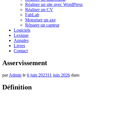
Réaliser un site avec WordPress
Réaliser un CV
FabLab
Motoriser un axe
Réparer un capteur
Logiciels
Lexique
Annales
Livres
Contact
Asservissement
par
Admin
le
6 juin 2023
11 juin 2026
dans
Définition